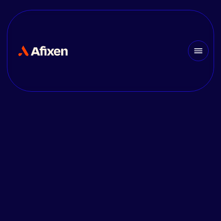
OFFRE D'EMPLOI
Directeur/trice
D'Agence - France
[F/H/X]
À propos
Afixen
est une société de conseil en ingénierie et en
technologie qui accompagne ses clients dans la réussite de