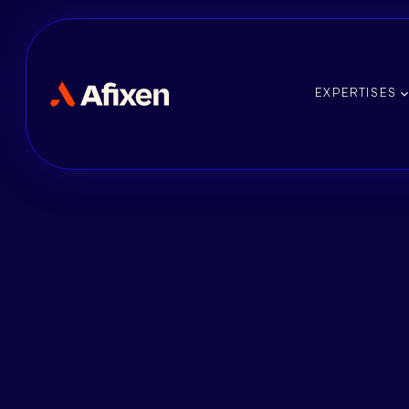
EXPERTISES
OFFRE D'EMPLOI
Business 
UDC Cont
[F/H/X]