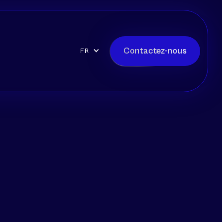
Contactez-nous
FR
OR
Secteur
Niveau
Junior
e