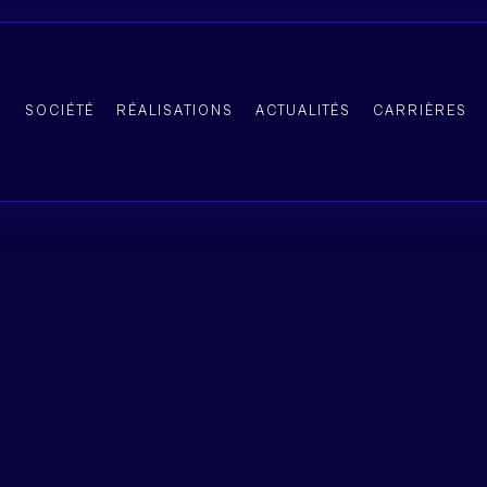
SOCIÉTÉ
RÉALISATIONS
ACTUALITÉS
CARRIÈRES
Manager - VIE 
ract - Barcelon